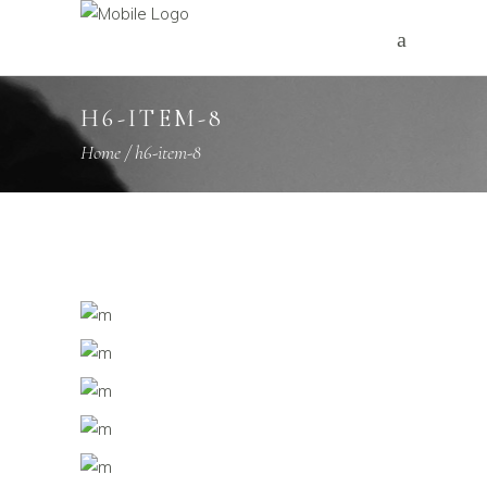
H6-ITEM-8
Home
/
h6-item-8