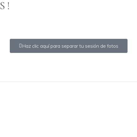
S!
Haz clic aquí para separar tu sesión de fotos